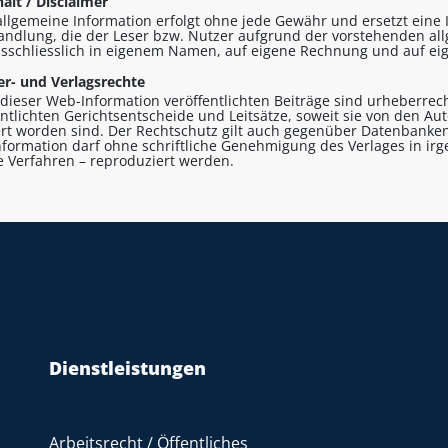
alt / Disclaimer
allgemeine Information erfolgt ohne jede Gewähr und ersetzt eine I
andlung, die der Leser bzw. Nutzer aufgrund der vorstehenden al
sschliesslich in eigenem Namen, auf eigene Rechnung und auf eig
r- und Verlagsrechte
n dieser Web-Information veröffentlichten Beiträge sind urheberrecht
entlichten Gerichtsentscheide und Leitsätze, soweit sie von den A
ert worden sind. Der Rechtschutz gilt auch gegenüber Datenbanken
formation darf ohne schriftliche Genehmigung des Verlages in ir
le Verfahren – reproduziert werden.
Dienstleistungen
Arbeitsrecht / Öffentliches