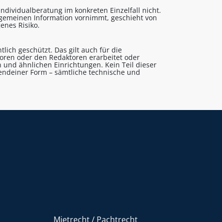
ndividualberatung im konkreten Einzelfall nicht.
lgemeinen Information vornimmt, geschieht von
enes Risiko.
lich geschützt. Das gilt auch für die
utoren oder den Redaktoren erarbeitet oder
 und ähnlichen Einrichtungen. Kein Teil dieser
gendeiner Form – sämtliche technische und
Mietrecht / Pachtrecht