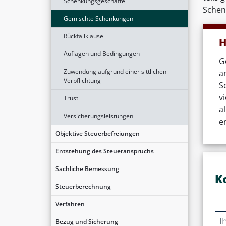
Schenkungsgeschäfte
Schen
Gemischte Schenkungen
Rückfallklausel
H
Auflagen und Bedingungen
G
Zuwendung aufgrund einer sittlichen
a
Verpflichtung
S
v
Trust
a
Versicherungsleistungen
e
Objektive Steuerbefreiungen
Entstehung des Steueranspruchs
Sachliche Bemessung
K
Steuerberechnung
Verfahren
Bezug und Sicherung