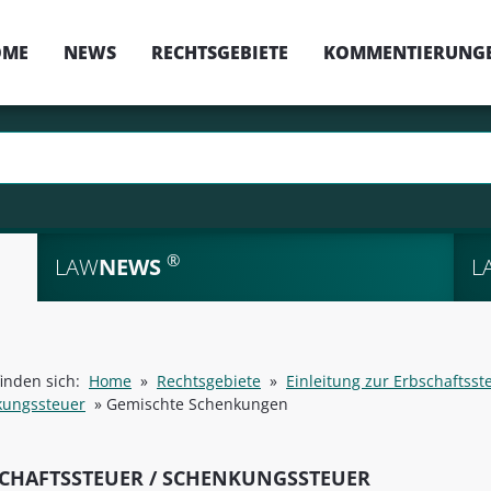
OME
NEWS
RECHTSGEBIETE
KOMMENTIERUNG
®
LAW
NEWS
L
finden sich:
Home
»
Rechtsgebiete
»
Einleitung zur Erbschaftsst
kungssteuer
»
Gemischte Schenkungen
CHAFTSSTEUER / SCHENKUNGSSTEUER