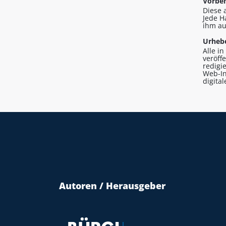
Vorbeh
Diese 
Jede H
ihm au
Urhebe
Alle i
veröff
redigi
Web-In
digita
Autoren / Herausgeber