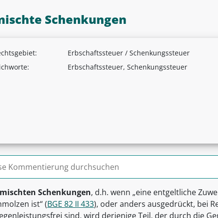
ischte Schenkungen
chtsgebiet:
Erbschaftssteuer / Schenkungssteuer
ichworte:
Erbschaftssteuer, Schenkungssteuer
n nach:
mischten Schenkungen
, d.h. wenn „eine entgeltliche Zuw
molzen ist“ (
BGE 82 II 433
), oder anders ausgedrückt, bei Re
gegenleistungsfrei sind, wird derjenige Teil, der durch die G