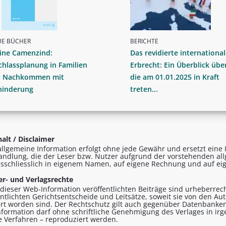
UE BÜCHER
BERICHTE
nine Camenzind:
Das revidierte international
hlassplanung in Familien
Erbrecht: Ein Überblick übe
t Nachkommen mit
die am 01.01.2025 in Kraft
hinderung
treten...
alt / Disclaimer
allgemeine Information erfolgt ohne jede Gewähr und ersetzt eine I
andlung, die der Leser bzw. Nutzer aufgrund der vorstehenden al
sschliesslich in eigenem Namen, auf eigene Rechnung und auf eig
r- und Verlagsrechte
n dieser Web-Information veröffentlichten Beiträge sind urheberrecht
entlichten Gerichtsentscheide und Leitsätze, soweit sie von den A
ert worden sind. Der Rechtschutz gilt auch gegenüber Datenbanken
formation darf ohne schriftliche Genehmigung des Verlages in ir
le Verfahren – reproduziert werden.