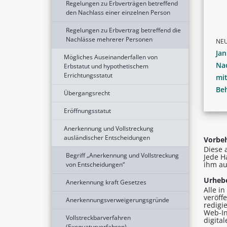
Regelungen zu Erbverträgen betreffend
den Nachlass einer einzelnen Person
Regelungen zu Erbvertrag betreffend die
Nachlässe mehrerer Personen
NE
Ja
Mögliches Auseinanderfallen von
Nac
Erbstatut und hypothetischem
Errichtungsstatut
mi
Be
Übergangsrecht
Eröffnungsstatut
Anerkennung und Vollstreckung
ausländischer Entscheidungen
Vorbeh
Diese 
Begriff „Anerkennung und Vollstreckung
Jede H
ihm au
von Entscheidungen“
Urhebe
Anerkennung kraft Gesetzes
Alle i
veröff
Anerkennungsverweigerungsgründe
redigi
Web-In
Vollstreckbarverfahren
digita
(Exequaturverfahren)