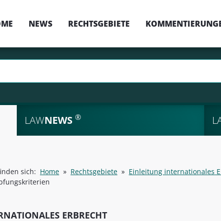
OME
NEWS
RECHTSGEBIETE
KOMMENTIERUNG
®
LAW
NEWS
L
finden sich:
Home
»
Rechtsgebiete
»
Einleitung internationales 
fungskriterien
RNATIONALES ERBRECHT