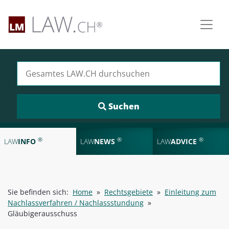
Suchen nach:
®
®
®
LAW
INFO
LAW
NEWS
LAW
ADVICE
Sie befinden sich:
Home
»
Rechtsgebiete
»
Einleitung zum
Nachlassverfahren / Nachlassstundung
»
Gläubigerausschuss