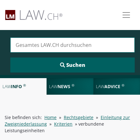
Suchen nach:
®
®
®
LAW
INFO
LAW
NEWS
LAW
ADVICE
Sie befinden sich:
Home
»
Rechtsgebiete
»
Einleitung zur
Zweigniederlassung
»
Kriterien
»
verbundene
Leistungseinheiten