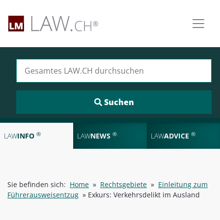
Suchen nach:
®
®
®
LAW
INFO
LAW
NEWS
LAW
ADVICE
Sie befinden sich:
Home
»
Rechtsgebiete
»
Einleitung zum
Führerausweisentzug
»
Exkurs: Verkehrsdelikt im Ausland