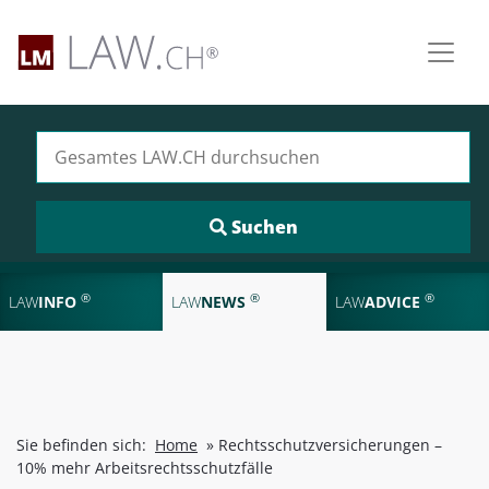
Suchen nach:
®
®
®
LAW
INFO
LAW
NEWS
LAW
ADVICE
Sie befinden sich:
Home
»
Rechtsschutzversicherungen –
10% mehr Arbeitsrechtsschutzfälle