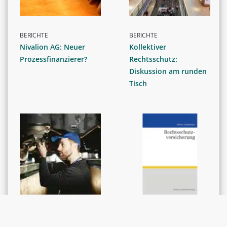
BERICHTE
BERICHTE
Nivalion AG: Neuer
Kollektiver
Prozessfinanzierer?
Rechtsschutz:
Diskussion am runden
Tisch
BERICHTE
NEUE BÜCHER
WEKO untersucht
Luterbacher Thierry: