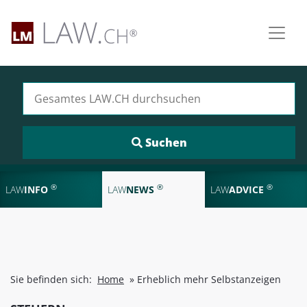
Suchen nach:
®
®
®
LAW
INFO
LAW
NEWS
LAW
ADVICE
Sie befinden sich:
Home
»
Erheblich mehr Selbstanzeigen