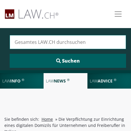
Suchen nach:
®
®
®
LAW
INFO
LAW
NEWS
LAW
ADVICE
Sie befinden sich:
Home
»
Die Verpflichtung zur Einrichtung
eines digitalen Domizils für Unternehmen und Freiberufler in