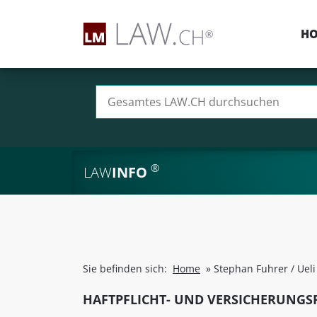
H
Suchen nach:
®
LAW
INFO
Sie befinden sich:
Home
»
Stephan Fuhrer / Uel
HAFTPFLICHT- UND VERSICHERUNGS