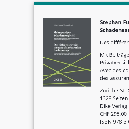
Stephan Fu
Schadensau
Des différe
Mit Beiträg
Privatversi
Avec des con
des assuran
Zürich / St.
1328 Seiten
Dike Verlag
CHF 298.00
ISBN 978-3-