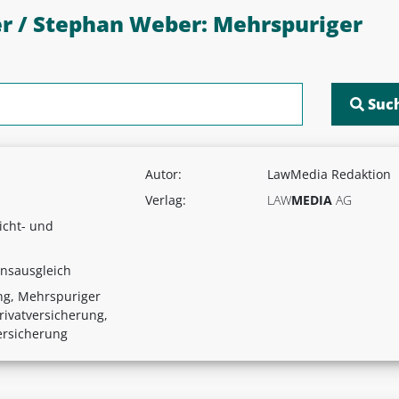
er / Stephan Weber: Mehrspuriger
Autor:
LawMedia Redaktion
Verlag:
LAW
MEDIA
AG
licht- und
nsausgleich
ung, Mehrspuriger
rivatversicherung,
ersicherung