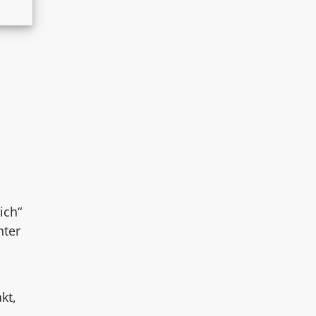
ich“
nter
kt,