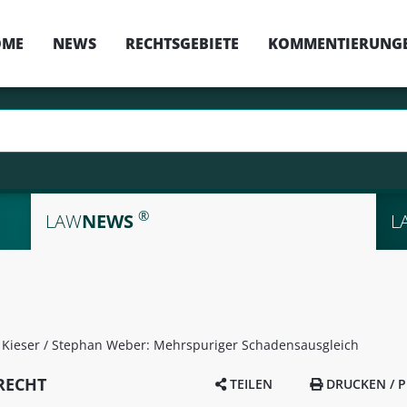
OME
NEWS
RECHTSGEBIETE
KOMMENTIERUNG
®
LAW
NEWS
L
i Kieser / Stephan Weber: Mehrspuriger Schadensausgleich
RECHT
TEILEN
DRUCKEN / P