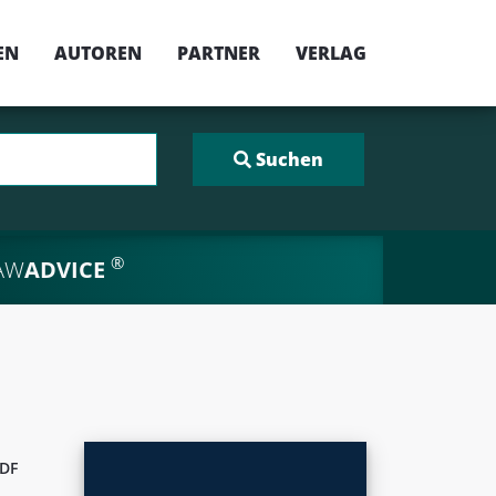
EN
AUTOREN
PARTNER
VERLAG
®
AW
ADVICE
DF