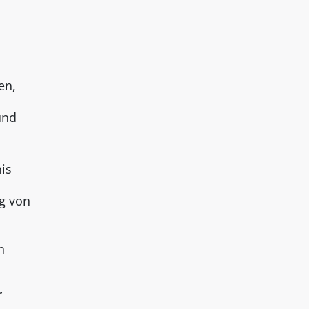
en,
und
is
g von
n
r