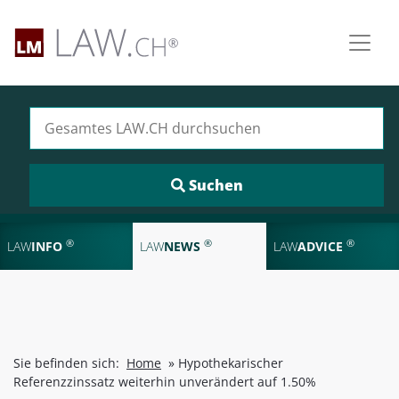
Suchen nach:
®
®
®
LAW
INFO
LAW
NEWS
LAW
ADVICE
Sie befinden sich:
Home
»
Hypothekarischer
Referenzzinssatz weiterhin unverändert auf 1.50%