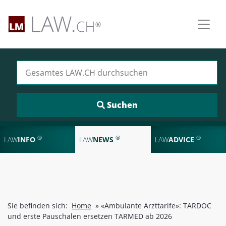
Suchen nach:
®
®
®
LAW
INFO
LAW
NEWS
LAW
ADVICE
Sie befinden sich:
Home
»
«Ambulante Arzttarife»: TARDOC
und erste Pauschalen ersetzen TARMED ab 2026