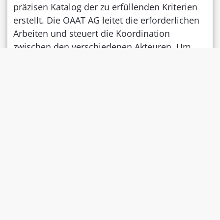
präzisen Katalog der zu erfüllenden Kriterien
erstellt. Die OAAT AG leitet die erforderlichen
Arbeiten und steuert die Koordination
zwischen den verschiedenen Akteuren. Um
TARDOC und die Pauschalen zum
vorgesehenen Zeitpunkt gleichzeitig einführen
zu können, müssen die Tarifpartner dem
Bundesrat bis zum 1. November 2024 einen
Umsetzungsvertrag vorlegen. Sollte sich die
Tarifpartner nicht einigen können, wird der
Bundesrat die Koordinationsregeln festlegen,
damit die beiden Strukturen in Kraft treten
können.»
Quelle: Medienmitteilung des Bundesamtes
für Gesundheit vom 19.06.2024