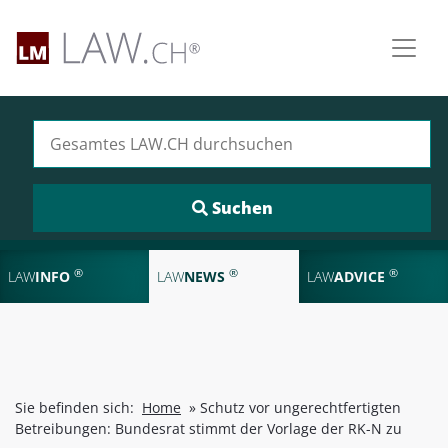
Suchen nach:
®
®
®
LAW
INFO
LAW
NEWS
LAW
ADVICE
Sie befinden sich:
Home
»
Schutz vor ungerechtfertigten
Betreibungen: Bundesrat stimmt der Vorlage der RK-N zu