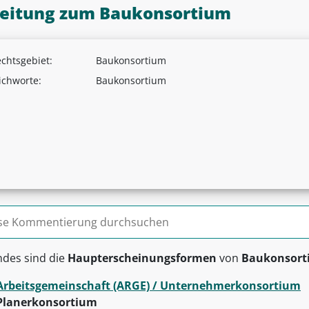
leitung zum Baukonsortium
chtsgebiet:
Baukonsortium
ichworte:
Baukonsortium
n nach:
ndes sind die
Haupterscheinungsformen
von
Baukonsort
Arbeitsgemeinschaft (ARGE) / Unternehmerkonsortium
Planerkonsortium