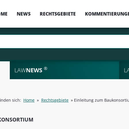
OME
NEWS
RECHTSGEBIETE
KOMMENTIERUNG
®
LAW
NEWS
L
finden sich:
Home
»
Rechtsgebiete
»
Einleitung zum Baukonsort
KONSORTIUM