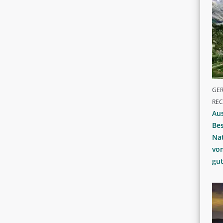
GER
RE
Au
Be
Na
vo
gu