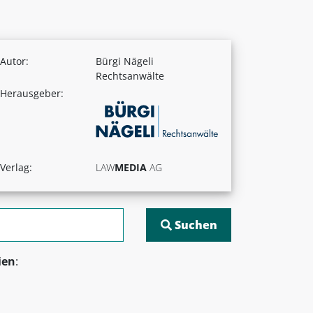
Autor:
Bürgi Nägeli
Rechtsanwälte
Herausgeber:
Verlag:
LAW
MEDIA
AG
ien
: