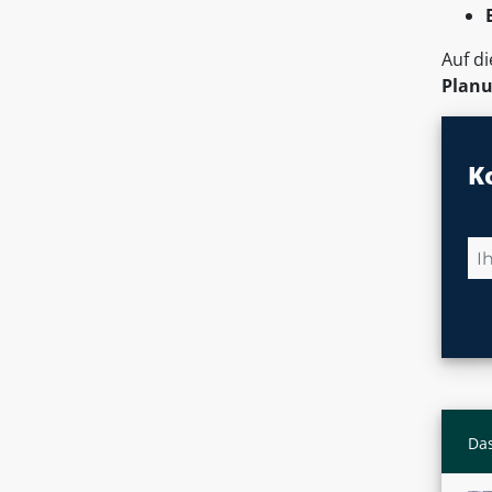
Auf d
Planu
K
Das