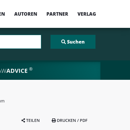
EN
AUTOREN
PARTNER
VERLAG
®
AW
ADVICE
ium
TEILEN
DRUCKEN / PDF