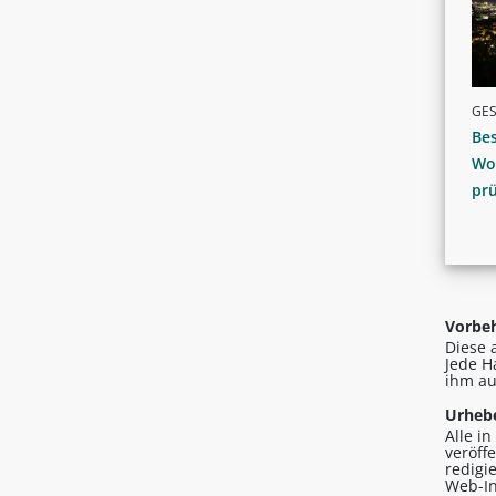
GE
Be
Wo
pr
Vorbeh
Diese 
Jede H
ihm au
Urhebe
Alle i
veröff
redigi
Web-In