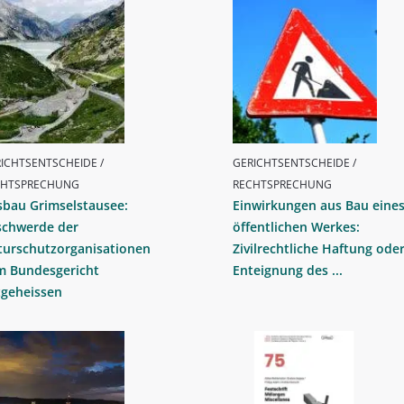
ICHTSENTSCHEIDE /
GERICHTSENTSCHEIDE /
CHTSPRECHUNG
RECHTSPRECHUNG
sbau Grimselstausee:
Einwirkungen aus Bau eine
schwerde der
öffentlichen Werkes:
turschutzorganisationen
Zivilrechtliche Haftung ode
m Bundesgericht
Enteignung des ...
tgeheissen