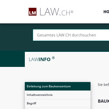
H
Suchen nach:
®
LAW
INFO
Sie be
Einleitung zum Baukonsortium
Inhaltsverzeichnis
BAU
Begriff