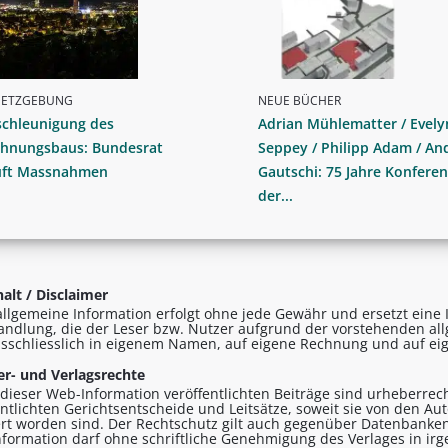
SETZGEBUNG
NEUE BÜCHER
schleunigung des
Adrian Mühlematter / Evely
hnungsbaus: Bundesrat
Seppey / Philipp Adam / An
üft Massnahmen
Gautschi: 75 Jahre Konferen
der...
alt / Disclaimer
allgemeine Information erfolgt ohne jede Gewähr und ersetzt eine I
andlung, die der Leser bzw. Nutzer aufgrund der vorstehenden al
sschliesslich in eigenem Namen, auf eigene Rechnung und auf eig
r- und Verlagsrechte
n dieser Web-Information veröffentlichten Beiträge sind urheberrecht
entlichten Gerichtsentscheide und Leitsätze, soweit sie von den A
ert worden sind. Der Rechtschutz gilt auch gegenüber Datenbanken
formation darf ohne schriftliche Genehmigung des Verlages in ir