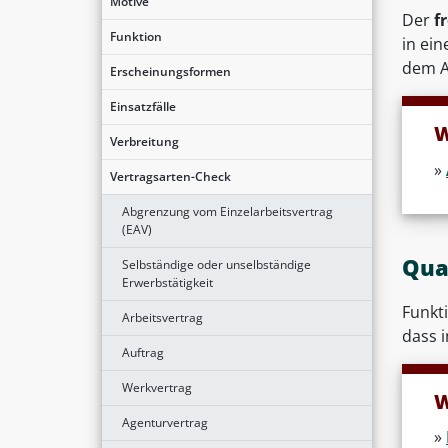
Motive
Der
f
Funktion
in ein
dem A
Erscheinungsformen
Einsatzfälle
W
Verbreitung
»
Vertragsarten-Check
Abgrenzung vom Einzelarbeitsvertrag
(EAV)
Qua
Selbständige oder unselbständige
Erwerbstätigkeit
Funkt
Arbeitsvertrag
dass 
Auftrag
Werkvertrag
W
Agenturvertrag
»