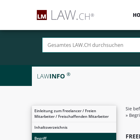
H
Suchen nach:
®
LAW
INFO
Sie be
Einleitung zum Freelancer / Freien
»
Begri
Mitarbeiter / Freischaffenden Mitarbeiter
Inhaltsverzeichnis
FREE
Begriff