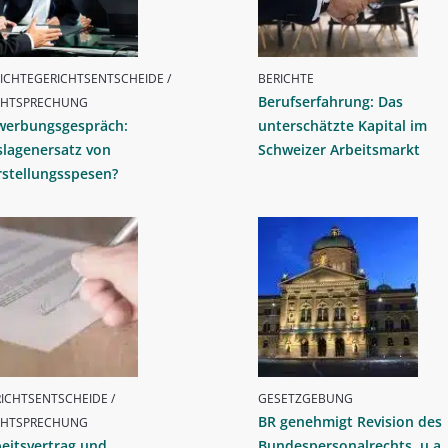
ICHTEGERICHTSENTSCHEIDE /
BERICHTE
Berufserfahrung: Das
CHTSPRECHUNG
werbungsgespräch:
unterschätzte Kapital im
slagenersatz von
Schweizer Arbeitsmarkt
rstellungsspesen?
ICHTSENTSCHEIDE /
GESETZGEBUNG
BR genehmigt Revision des
CHTSPRECHUNG
eitsvertrag und
Bundespersonalrechts, u.a.