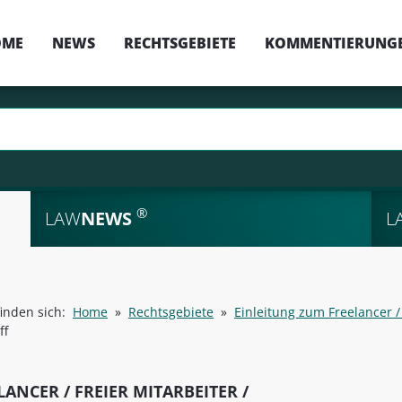
OME
NEWS
RECHTSGEBIETE
KOMMENTIERUNG
®
LAW
NEWS
L
finden sich:
Home
»
Rechtsgebiete
»
Einleitung zum Freelancer /
ff
LANCER / FREIER MITARBEITER /