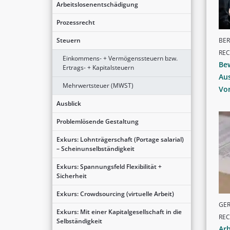
Arbeitslosenentschädigung
Prozessrecht
BER
Steuern
RE
Einkommens- + Vermögenssteuern bzw.
Be
Ertrags- + Kapitalsteuern
Au
Mehrwertsteuer (MWST)
Vo
Ausblick
Problemlösende Gestaltung
Exkurs: Lohnträgerschaft (Portage salarial)
– Scheinunselbständigkeit
Exkurs: Spannungsfeld Flexibilität +
Sicherheit
Exkurs: Crowdsourcing (virtuelle Arbeit)
GER
Exkurs: Mit einer Kapitalgesellschaft in die
RE
Selbständigkeit
Arb