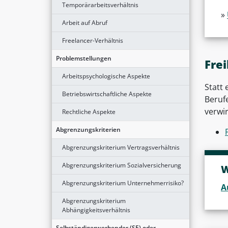
Temporärarbeitsverhältnis
»
Arbeit auf Abruf
Freelancer-Verhältnis
Problemstellungen
Fre
Arbeitspsychologische Aspekte
Statt
Betriebswirtschaftliche Aspekte
Berufe
verwir
Rechtliche Aspekte
Abgrenzungskriterien
Abgrenzungskriterium Vertragsverhältnis
Abgrenzungskriterium Sozialversicherung
W
Abgrenzungskriterium Unternehmerrisiko?
A
Abgrenzungskriterium
Abhängigkeitsverhältnis
Selbständigerwerbender (SE) oder