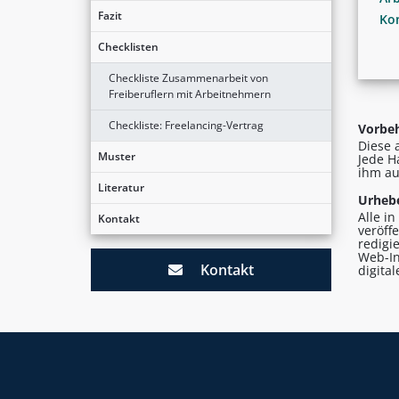
Fazit
Kon
Checklisten
Checkliste Zusammenarbeit von
Freiberuflern mit Arbeitnehmern
Checkliste: Freelancing-Vertrag
Vorbeh
Diese 
Muster
Jede H
ihm au
Literatur
Urhebe
Alle i
Kontakt
veröff
redigi
Web-In
Kontakt
digita