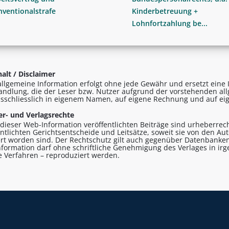
ventionalstrafe
Kinderbetreuung +
Lohnfortzahlung be...
alt / Disclaimer
allgemeine Information erfolgt ohne jede Gewähr und ersetzt eine I
andlung, die der Leser bzw. Nutzer aufgrund der vorstehenden al
sschliesslich in eigenem Namen, auf eigene Rechnung und auf eig
r- und Verlagsrechte
n dieser Web-Information veröffentlichten Beiträge sind urheberrecht
entlichten Gerichtsentscheide und Leitsätze, soweit sie von den A
ert worden sind. Der Rechtschutz gilt auch gegenüber Datenbanken
formation darf ohne schriftliche Genehmigung des Verlages in ir
le Verfahren – reproduziert werden.