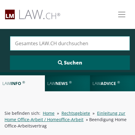
Suchen nach:
®
®
®
LAW
INFO
LAW
NEWS
LAW
ADVICE
Sie befinden sich:
Home
»
Rechtsgebiete
»
Einleitung zur
Home Office-Arbeit / Homeoffice-Arbeit
»
Beendigung Home
Office-Arbeitsvertrag