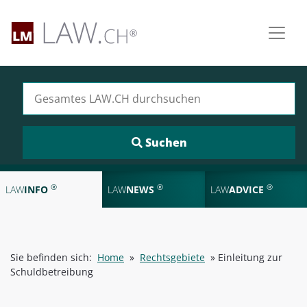
Suchen nach:
®
®
®
LAW
INFO
LAW
NEWS
LAW
ADVICE
Sie befinden sich:
Home
»
Rechtsgebiete
»
Einleitung zur
Schuldbetreibung