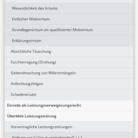
Wesentlichkeit des Irrtums
Einfacher Motivirrtum
Grundlagenirrtum als qualifizierter Motivirrtum
Erklärungsirrtum
Absichtliche Täuschung
Furchterregung (Drohung)
Geltendmachung von Willensmängeln
Anfechtungsfolgen
Schadenersatz
Einrede als Leistungsverweigerungsrecht
Überblick Leistungsstörung
Vorvertragliche Leistungsstörungen
Haftung aus Culpa in contrahendo (C.i.c.)