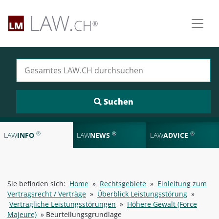
Suchen nach:
®
®
®
LAW
INFO
LAW
NEWS
LAW
ADVICE
Sie befinden sich:
Home
»
Rechtsgebiete
»
Einleitung zum
Vertragsrecht / Verträge
»
Überblick Leistungsstörung
»
Vertragliche Leistungsstörungen
»
Höhere Gewalt (Force
Majeure)
»
Beurteilungsgrundlage