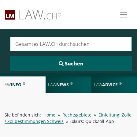
Suchen nach:
®
®
®
LAW
INFO
LAW
NEWS
LAW
ADVICE
Sie befinden sich:
Home
»
Rechtsgebiete
»
Einleitung: Zölle
/ Zollbestimmungen Schweiz
»
Exkurs: QuickZoll-App