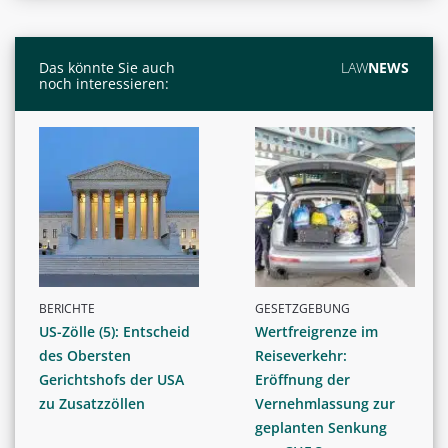
Das könnte Sie auch
LAW
NEWS
noch interessieren:
BERICHTE
GESETZGEBUNG
US-Zölle (5): Entscheid
Wertfreigrenze im
des Obersten
Reiseverkehr:
Gerichtshofs der USA
Eröffnung der
zu Zusatzzöllen
Vernehmlassung zur
geplanten Senkung