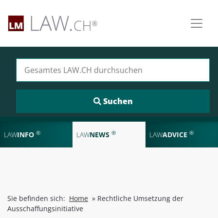
Suchen nach:
®
®
®
LAW
INFO
LAW
NEWS
LAW
ADVICE
Sie befinden sich:
Home
»
Rechtliche Umsetzung der
Ausschaffungsinitiative