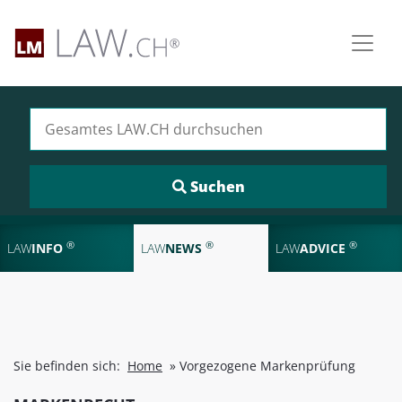
Suchen nach:
®
®
®
LAW
INFO
LAW
NEWS
LAW
ADVICE
Sie befinden sich:
Home
»
Vorgezogene Markenprüfung