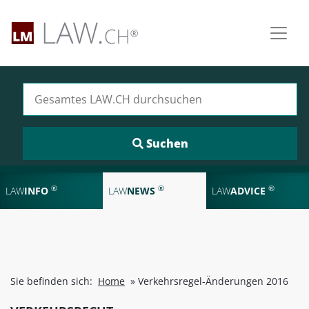
Suchen nach:
®
®
®
LAW
INFO
LAW
NEWS
LAW
ADVICE
Sie befinden sich:
Home
»
Verkehrsregel-Änderungen 2016