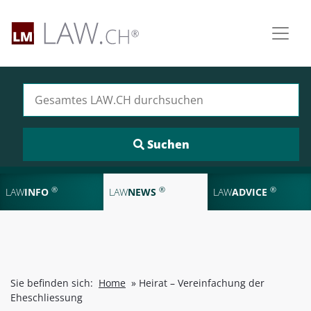
Suchen nach:
®
®
®
LAW
INFO
LAW
NEWS
LAW
ADVICE
Sie befinden sich:
Home
»
Heirat – Vereinfachung der
Eheschliessung