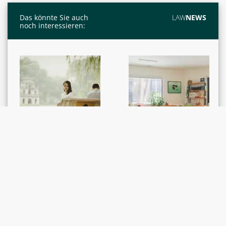
Das könnte Sie auch
LAW
NEWS
noch interessieren:
GERICHTSENTSCHEIDE /
GERICHTSENTSCHEIDE /
RECHTSPRECHUNG
RECHTSPRECHUNG
Ehescheidung:
Anfechtung eines
Wiedereinkauf in
Stockwerkeigentümer
berufliche Vorsorge
versammlungsbeschlu
und
sses: Beginn des