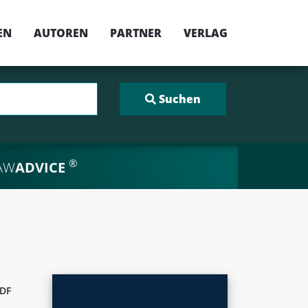
EN
AUTOREN
PARTNER
VERLAG
®
AW
ADVICE
DF