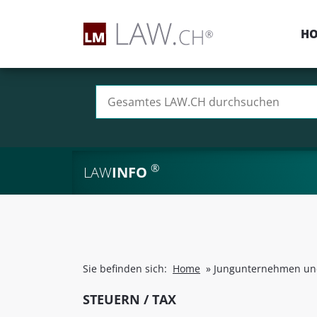
H
Suchen nach:
®
LAW
INFO
Sie befinden sich:
Home
»
Jungunternehmen und
STEUERN / TAX