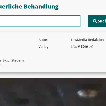
erliche Behandlung
Autor:
LawMedia Redaktion
Verlag:
LAW
MEDIA
AG
rt-up, Steuern,
n