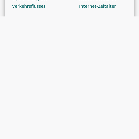
Verkehrsflusses
Internet-Zeitalter
GESETZGEBUNG
GESETZGEBUNG
«Reform AHV 21» tritt
Geldwäscherei-
am 01.01.2024 in Kraft
Bekämpfung: Register
der wirtschaftlich
Berechtigten +
Sorgfaltspflichten für
...