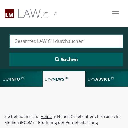
Suchen nach:
®
®
®
LAW
INFO
LAW
NEWS
LAW
ADVICE
Sie befinden sich:
Home
»
Neues Gesetz über elektronische
Medien (BGeM) – Eröffnung der Vernehmlassung