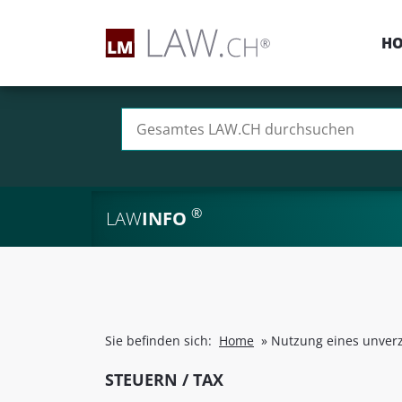
H
Suchen nach:
®
LAW
INFO
Sie befinden sich:
Home
»
Nutzung eines unverz
STEUERN / TAX