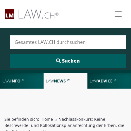
Suchen nach:
®
®
®
LAW
INFO
LAW
NEWS
LAW
ADVICE
Sie befinden sich:
Home
»
Nachlasskonkurs: Keine
Beschwerde- und Kollokationsplananfechtung der Erben, die