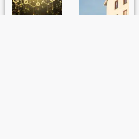
GESETZGEBUNG
GERICHTSENTSCHEIDE /
Vernehmlassung zur
RECHTSPRECHUNG
Verbesserung der
Grundstückverwertun
Rahmenbedingungen
g und Schätzung
für Blockchain und
Distributed Ledger ...