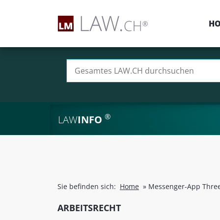
H
Suchen nach:
®
LAW
INFO
Sie befinden sich:
Home
»
Messenger-App Three
ARBEITSRECHT