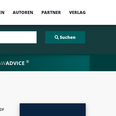
EN
AUTOREN
PARTNER
VERLAG
®
AW
ADVICE
DF