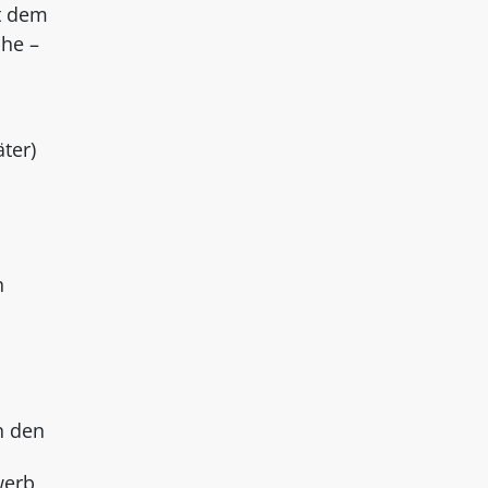
t dem
Ehe –
ter)
n
n den
werb