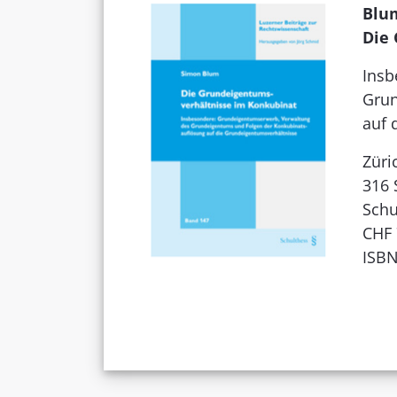
Blu
Die
Insb
Grun
auf 
Züri
316 
Schu
CHF 
ISBN