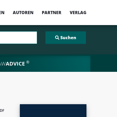
EN
AUTOREN
PARTNER
VERLAG
®
AW
ADVICE
DF