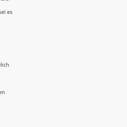
sei es
lich
en