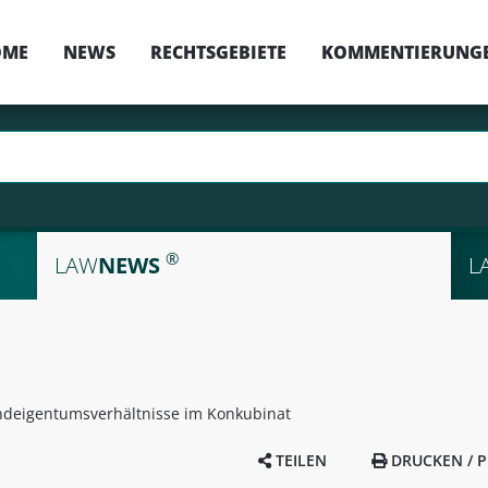
OME
NEWS
RECHTSGEBIETE
KOMMENTIERUNG
®
LAW
NEWS
L
ndeigentumsverhältnisse im Konkubinat
TEILEN
DRUCKEN / P