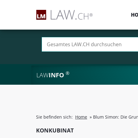
H
Suchen nach:
®
LAW
INFO
Sie befinden sich:
Home
»
Blum Simon: Die Gru
KONKUBINAT