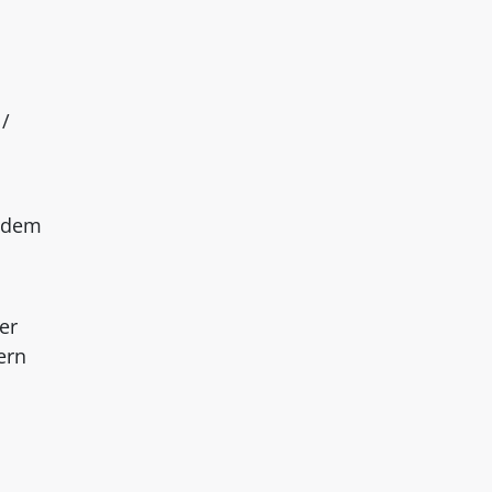
 /
f dem
er
ern