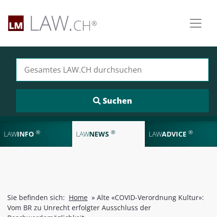
Suchen nach:
®
®
®
LAW
INFO
LAW
NEWS
LAW
ADVICE
Sie befinden sich:
Home
»
Alte «COVID-Verordnung Kultur»:
Vom BR zu Unrecht erfolgter Ausschluss der