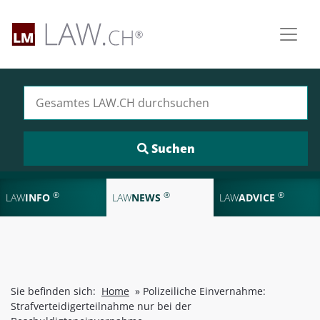
Suchen nach:
®
®
®
LAW
INFO
LAW
NEWS
LAW
ADVICE
Sie befinden sich:
Home
»
Polizeiliche Einvernahme:
Strafverteidigerteilnahme nur bei der