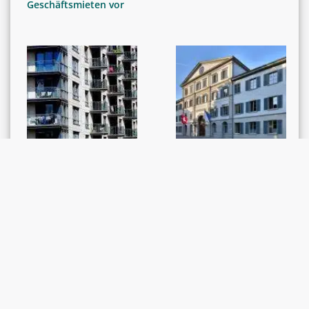
Geschäftsmieten vor
GERICHTSENTSCHEIDE /
GERICHTSENTSCHEIDE /
RECHTSPRECHUNG
RECHTSPRECHUNG
Nutzniessungsliegens
Schlichtungsverhandl
chaft: Nutzniesserin
ung: Anspruch auf
ist bei einer
Durchführung
Mieterklage
passivlegitimiert