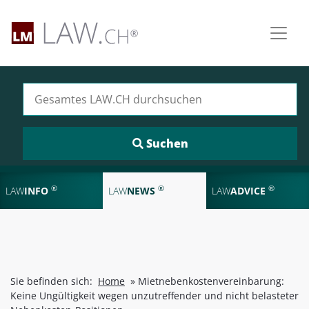
Suchen nach:
®
®
®
LAW
INFO
LAW
NEWS
LAW
ADVICE
Sie befinden sich:
Home
»
Mietnebenkostenvereinbarung:
Keine Ungültigkeit wegen unzutreffender und nicht belasteter