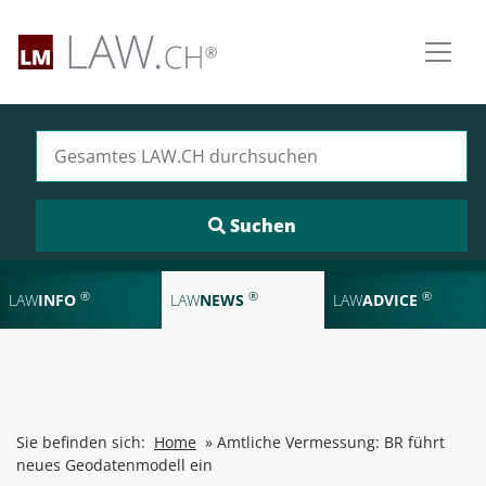
Suchen nach:
®
®
®
LAW
INFO
LAW
NEWS
LAW
ADVICE
Sie befinden sich:
Home
»
Amtliche Vermessung: BR führt
neues Geodatenmodell ein