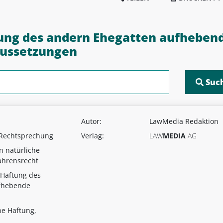
ftung des andern Ehegatten aufheben
aussetzungen
Autor:
LawMedia Redaktion
 Rechtsprechung
Verlag:
LAW
MEDIA
AG
n natürliche
ahrensrecht
-)Haftung des
fhebende
he Haftung,