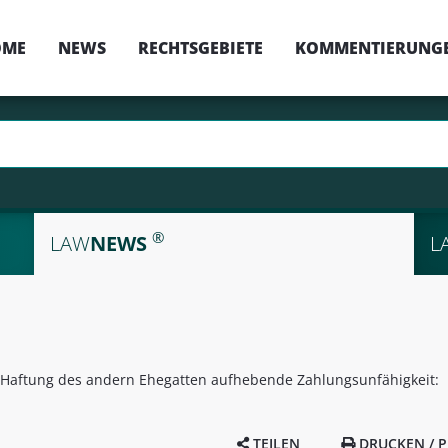
OME
NEWS
RECHTSGEBIETE
KOMMENTIERUNG
®
LAW
NEWS
L
t-)Haftung des andern Ehegatten aufhebende Zahlungsunfähigkeit:
TEILEN
DRUCKEN / P