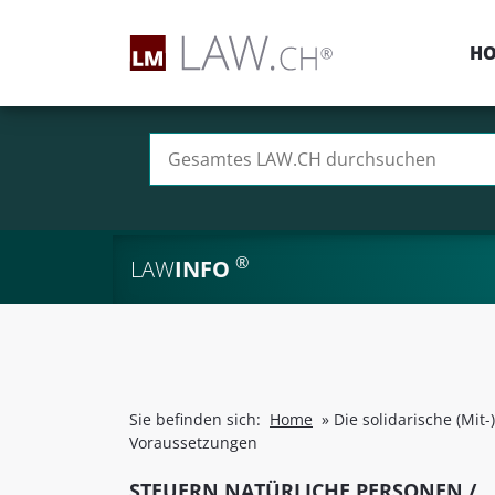
H
Suchen nach:
®
LAW
INFO
Sie befinden sich:
Home
»
Die solidarische (Mi
Voraussetzungen
STEUERN NATÜRLICHE PERSONEN /