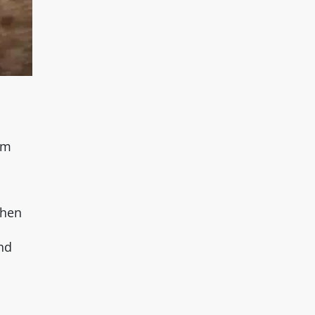
im
chen
und