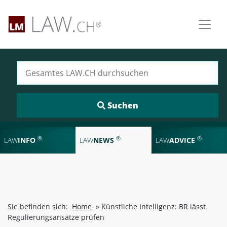
Suchen nach:
®
®
®
LAW
INFO
LAW
NEWS
LAW
ADVICE
Sie befinden sich:
Home
»
Künstliche Intelligenz: BR lässt
Regulierungsansätze prüfen