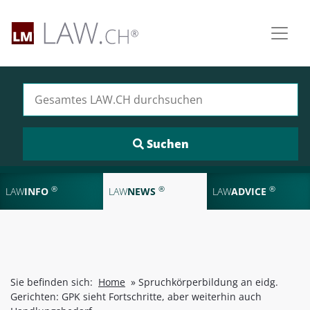
Suchen nach:
®
®
®
LAW
INFO
LAW
NEWS
LAW
ADVICE
Sie befinden sich:
Home
»
Spruchkörperbildung an eidg.
Gerichten: GPK sieht Fortschritte, aber weiterhin auch