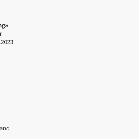
ng»
r
.2023
tand