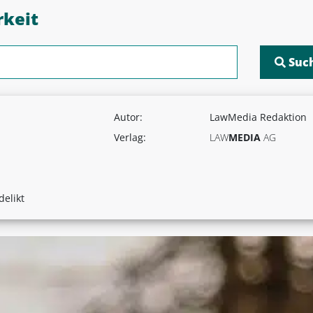
rkeit
Autor:
LawMedia Redaktion
Verlag:
LAW
MEDIA
AG
delikt