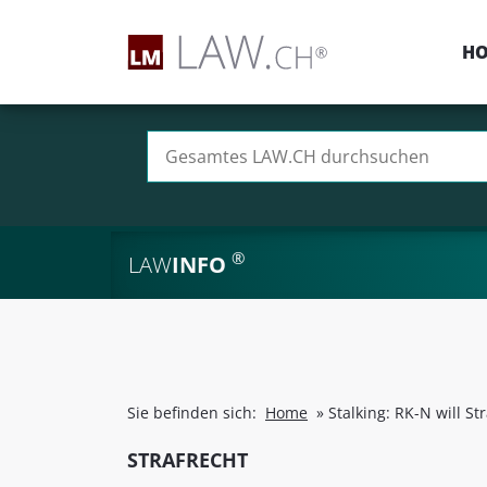
H
Suchen nach:
®
LAW
INFO
Sie befinden sich:
Home
»
Stalking: RK-N will St
STRAFRECHT