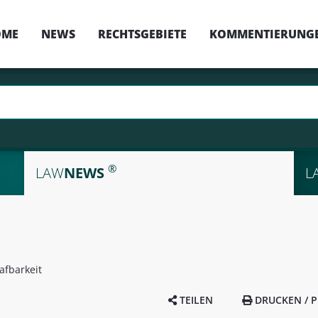
OME
NEWS
RECHTSGEBIETE
KOMMENTIERUNG
®
LAW
NEWS
L
rafbarkeit
TEILEN
DRUCKEN / P