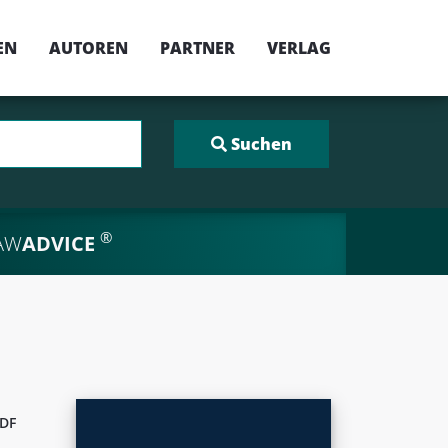
EN
AUTOREN
PARTNER
VERLAG
®
AW
ADVICE
DF