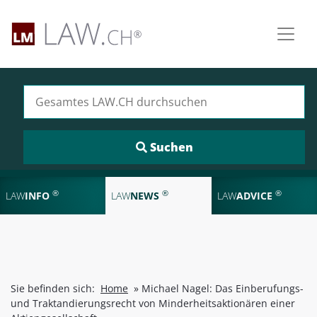
Suchen nach:
®
®
®
LAW
INFO
LAW
NEWS
LAW
ADVICE
Sie befinden sich:
Home
»
Michael Nagel: Das Einberufungs-
und Traktandierungsrecht von Minderheitsaktionären einer