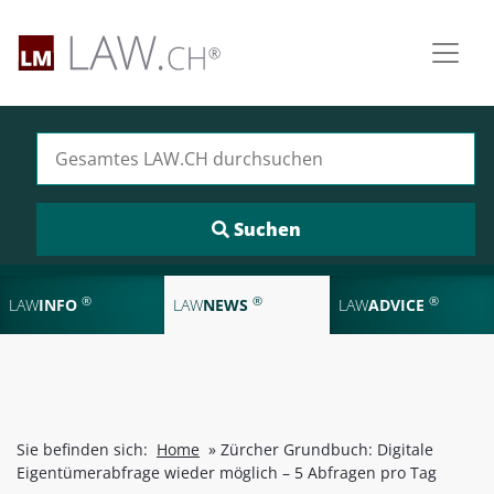
Suchen nach:
®
®
®
LAW
INFO
LAW
NEWS
LAW
ADVICE
Sie befinden sich:
Home
»
Zürcher Grundbuch: Digitale
Eigentümerabfrage wieder möglich – 5 Abfragen pro Tag