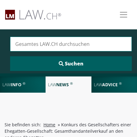
Suchen nach:
®
®
®
LAW
INFO
LAW
NEWS
LAW
ADVICE
Sie befinden sich:
Home
»
Konkurs des Gesellschafters einer
Ehegatten-Gesellschaft: Gesamthandanteilverkauf an den