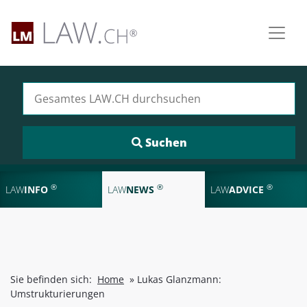
Suchen nach:
®
®
®
LAW
INFO
LAW
NEWS
LAW
ADVICE
Sie befinden sich:
Home
»
Lukas Glanzmann:
Umstrukturierungen