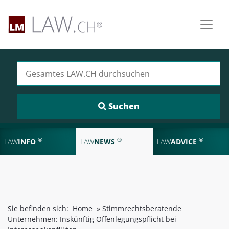
Suchen nach:
®
®
®
LAW
INFO
LAW
NEWS
LAW
ADVICE
Sie befinden sich:
Home
»
Stimmrechtsberatende
Unternehmen: Inskünftig Offenlegungspflicht bei