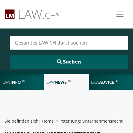
Suchen nach:
®
®
®
LAW
INFO
LAW
NEWS
LAW
ADVICE
Sie befinden sich:
Home
»
Peter Jung: Unternehmensrecht