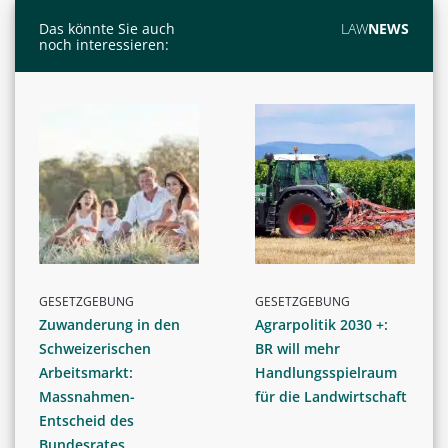
Das könnte Sie auch
LAW
NEWS
noch interessieren:
GESETZGEBUNG
GESETZGEBUNG
Zuwanderung in den
Agrarpolitik 2030 +:
Schweizerischen
BR will mehr
Arbeitsmarkt:
Handlungsspielraum
Massnahmen-
für die Landwirtschaft
Entscheid des
Bundesrates