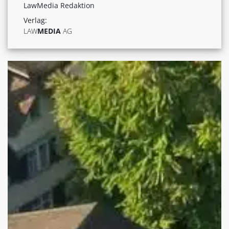
LawMedia Redaktion
Verlag:
LAW
MEDIA
AG