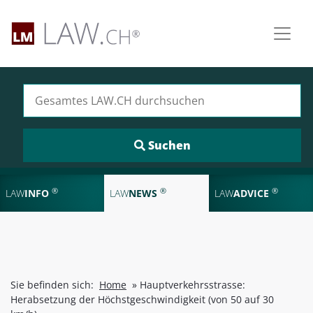
Suchen nach:
®
®
®
LAW
INFO
LAW
NEWS
LAW
ADVICE
Sie befinden sich:
Home
»
Hauptverkehrsstrasse:
Herabsetzung der Höchstgeschwindigkeit (von 50 auf 30