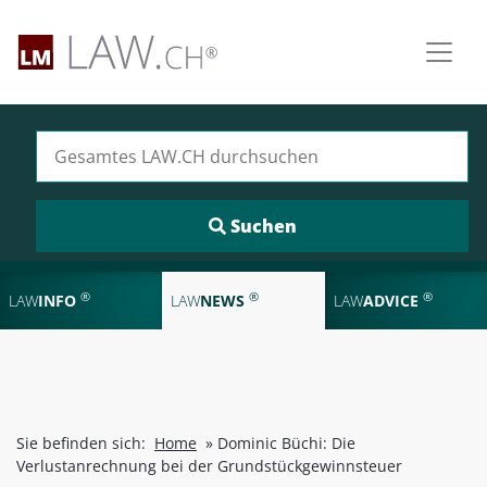
Suchen nach:
®
®
®
LAW
INFO
LAW
NEWS
LAW
ADVICE
Sie befinden sich:
Home
»
Dominic Büchi: Die
Verlustanrechnung bei der Grundstückgewinnsteuer