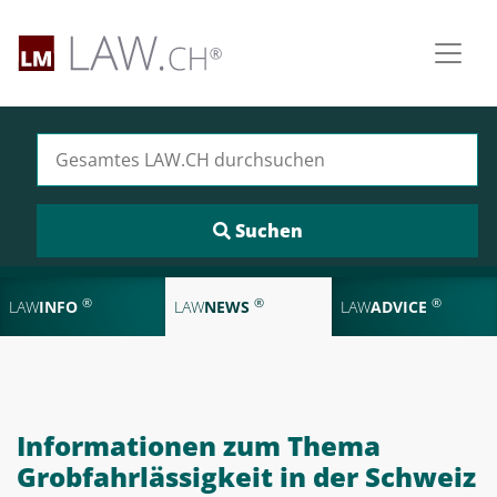
Suchen nach:
®
®
®
LAW
INFO
LAW
NEWS
LAW
ADVICE
Informationen zum Thema
Grobfahrlässigkeit in der Schweiz