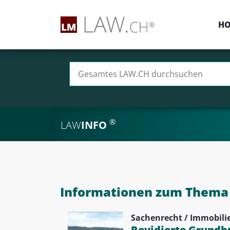
H
Suchen nach:
®
LAW
INFO
Informationen zum Thema 
Sachenrecht / Immobili
Revidierte Grundbu