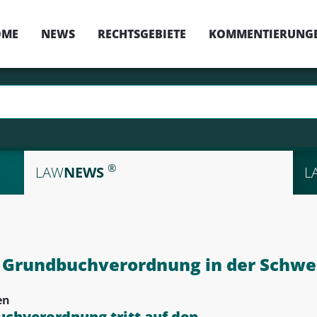
OME
NEWS
RECHTSGEBIETE
KOMMENTIERUNG
®
LAW
NEWS
L
Grundbuchverordnung in der Schwe
en
chverordnung tritt auf den