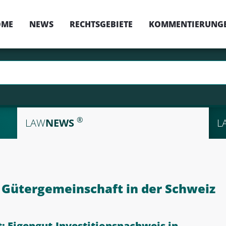
OME
NEWS
RECHTSGEBIETE
KOMMENTIERUNG
®
LAW
NEWS
L
Gütergemeinschaft in der Schweiz
 Eigengut-Investitionsnachweis in