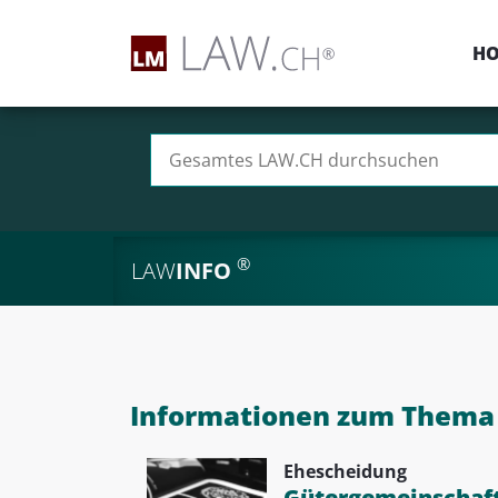
H
Suchen nach:
®
LAW
INFO
Informationen zum Thema 
Ehescheidung
Gütergemeinschaft: