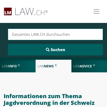
Suchen nach:
®
®
®
LAW
INFO
LAW
NEWS
LAW
ADVICE
Informationen zum Thema
Jagdverordnung in der Schweiz