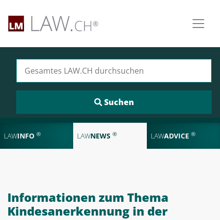
Suchen nach:
®
®
®
LAW
INFO
LAW
NEWS
LAW
ADVICE
Informationen zum Thema
Kindesanerkennung in der