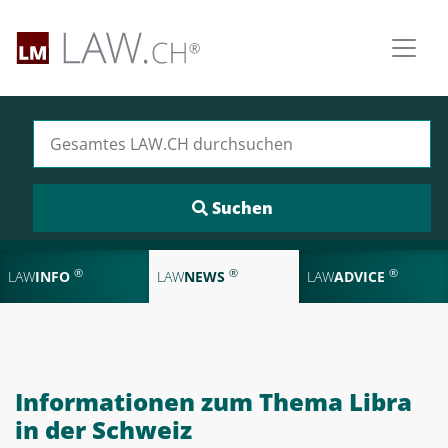
Suchen nach:
®
®
®
LAW
INFO
LAW
NEWS
LAW
ADVICE
Informationen zum Thema Libra
in der Schweiz